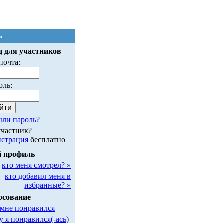
ь
д для участников
почта:
оль:
ыли пароль?
участник?
истрация
бесплатно
 профиль
кто меня смотрел? »
кто добавил меня в
избранные? »
осование
 мне понравился
у я понравился(-ась)