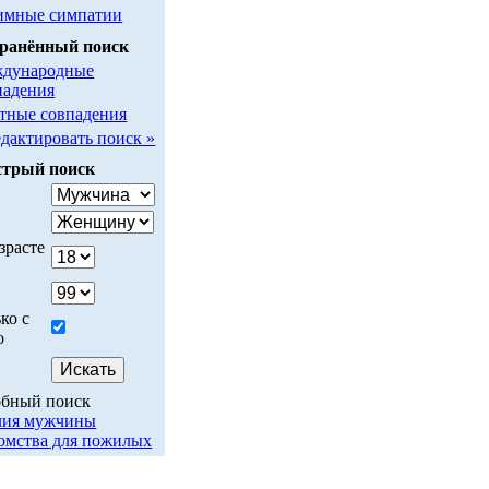
имные симпатии
ранённый поиск
дународные
падения
тные совпадения
едактировать поиск »
трый поиск
у
зрасте
ко с
о
обный поиск
лия мужчины
омства для пожилых