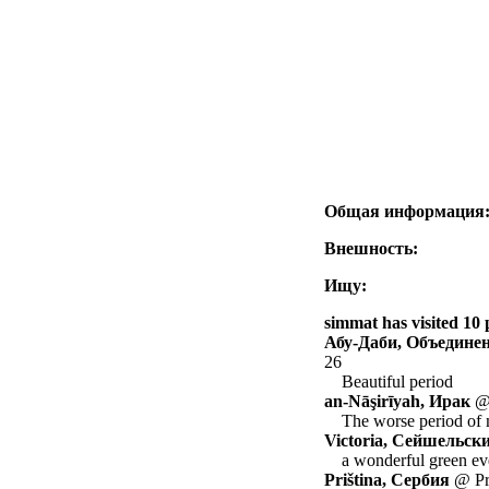
Общая информация
Внешность:
Ищу:
simmat has visited 10 
Абу-Даби, Объедин
26
Beautiful period
an-Nāşirīyah, Ирак
@ 
The worse period of 
Victoria, Сейшельск
a wonderful green e
Priština, Сербия
@ Pri