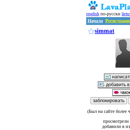
english
по-русски
liet
Начало
Регистраци
simmat
(Был на сайте более 
просмотрели 
добавили в и