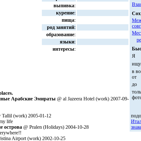
Вза
выпивка
:
курение
:
Сох
пища
:
Меж
сов
род занятий
:
Мес
образование
:
р
языки
:
Быс
интересы
:
Я
:
ищ
в во
от
до
толь
places.
фот
енные Арабские Эмираты
@ al Jazeera Hotel (work) 2007-09-
Tallil (work) 2005-01-12
под
my life
Ита
ие острова
@ Pralen (Holidays) 2004-10-28
знак
verywhere!!
stina Airport (work) 2002-10-25