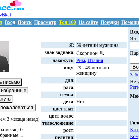
uviškai
я
Вход
Поиск
Просмотр
Топ 100
На сайте
Поездки
Помощ
S639806
Вхо
Эл. 
Я:
59-летний мужчина
знак зодиака
:
Пар
Скорпион
нахожусь
:
Рим
,
Италия
ищу
:
29 - 49-летнюю
женщину
Заб
для
:
Не 
Рег
раса
:
семья
:
Мой
дети
:
Нет
цвет глаз
:
цвет волос
:
чем 3 месяца назад)
Гол
телосложение
:
за месяц: 0
Кто
рост
:
збранные: 1
Ком
религия
: