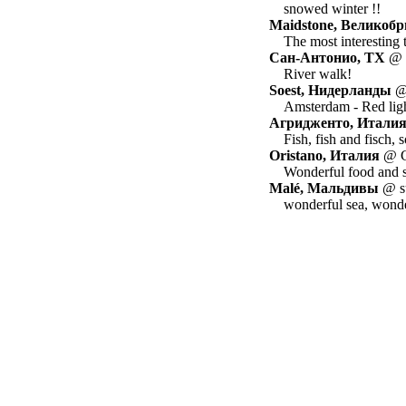
snowed winter !!
Maidstone, Великоб
The most interesting
Сан-Антонио, TX
@ B
River walk!
Soest, Нидерланды
@ 
Amsterdam - Red ligh
Агридженто, Итали
Fish, fish and fisch,
Oristano, Италия
@ C
Wonderful food and s
Malé, Мальдивы
@ su
wonderful sea, wonde