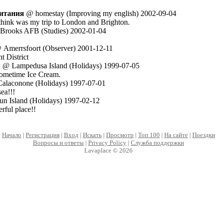
ритания
@ homestay (Improving my english) 2002-09-04
 think was my trip to London and Brighton.
rooks AFB (Studies) 2002-01-04
Amerrsfoort (Observer) 2001-12-11
t District
я
@ Lampedusa Island (Holidays) 1999-07-05
 sometime Ice Cream.
alaconone (Holidays) 1997-07-01
ea!!!
n Island (Holidays) 1997-02-12
rful place!!
Начало
|
Регистрация
|
Вход
|
Искать
|
Просмотр
|
Топ 100
|
На сайте
|
Поездки
Вопросы и ответы
|
Privacy Policy
|
Служба поддержки
Lavaplace © 2026