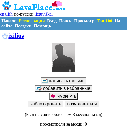
english
по-русски
lietuviškai
Начало
Регистрация
Вход
Поиск
Просмотр
Топ 100
На
сайте
Поездки
Помощь
I1134886
ixilius
(Был на сайте более чем 3 месяца назад)
просмотрели за месяц: 0