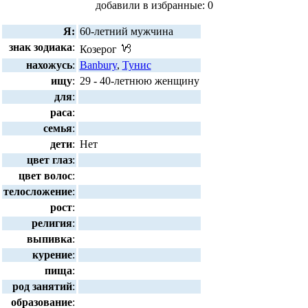
добавили в избранные: 0
Я:
60-летний мужчина
знак зодиака
:
Козерог
нахожусь
:
Banbury
,
Тунис
ищу
:
29 - 40-летнюю женщину
для
:
раса
:
семья
:
дети
:
Нет
цвет глаз
:
цвет волос
:
телосложение
:
рост
:
религия
:
выпивка
:
курение
:
пища
:
род занятий
:
образование
: