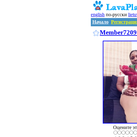
english
по-русски
liet
Начало
Регистраци
Member7209
Оцените эт