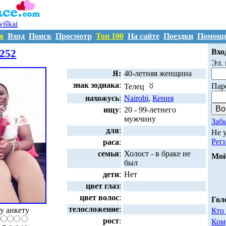
uviškai
я
Вход
Поиск
Просмотр
Топ 100
На сайте
Поездки
Помощ
M7209252
252
Вхо
Эл. 
Я:
40-летняя женщина
знак зодиака
:
Пар
Телец
нахожусь
:
Nairobi
,
Кения
ищу
:
20 - 99-летнего
мужчину
Заб
для
:
Не 
Рег
раса
:
семья
:
Холост - в браке не
Мой
был
дети
:
Нет
цвет глаз
:
цвет волос
:
Гол
телосложение
:
у анкету
Кто
рост
:
Ком