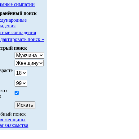
имные симпатии
ранённый поиск
дународные
падения
тные совпадения
едактировать поиск »
трый поиск
у
зрасте
ко с
о
обный поиск
ия женщины
ar знакомства