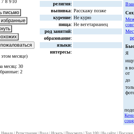
7
8
9
10
религия
:
Вза
выпивка
:
Расскажу позже
Сох
курение
:
Не курю
Меж
пища
:
Не вегетарианец
сов
Мес
род занятий
:
р
образование
:
языки
:
Быс
интересы
:
Я
в этом месяце)
ищ
а месяц: 30
в во
збранные: 2
от
до
:
толь
фот
под
Кен
coug
Начало
|
Регистрация
|
Вход
|
Искать
|
Просмотр
|
Топ 100
|
На сайте
|
Поездки