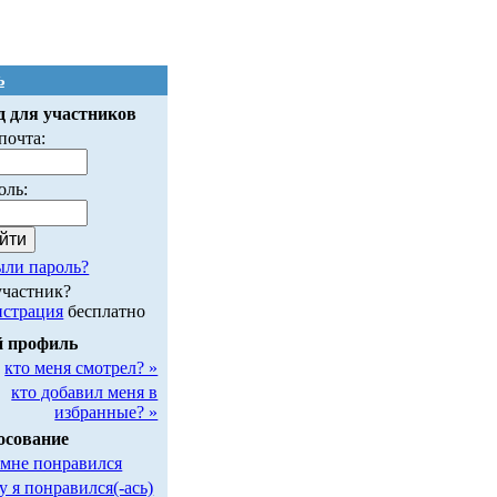
ь
д для участников
почта:
оль:
ыли пароль?
участник?
истрация
бесплатно
 профиль
кто меня смотрел? »
кто добавил меня в
избранные? »
осование
 мне понравился
у я понравился(-ась)