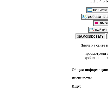
1
2
3
4
5
6
(Была на сайте 
просмотрели з
добавили в и
Общая информация
Внешность:
Ищу: