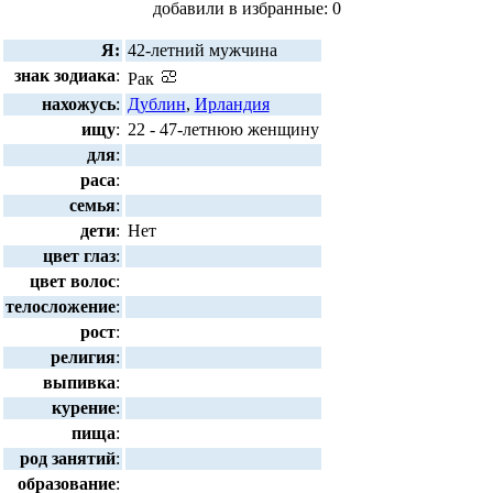
добавили в избранные: 0
Я:
42-летний мужчина
знак зодиака
:
Рак
нахожусь
:
Дублин
,
Ирландия
ищу
:
22 - 47-летнюю женщину
для
:
раса
:
семья
:
дети
:
Нет
цвет глаз
:
цвет волос
:
телосложение
:
рост
:
религия
:
выпивка
:
курение
:
пища
:
род занятий
:
образование
: