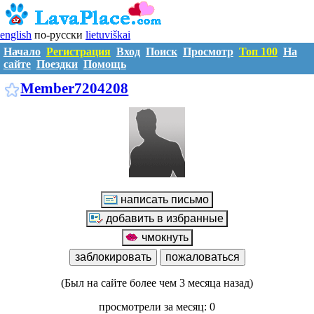
english
по-русски
lietuviškai
Начало
Регистрация
Вход
Поиск
Просмотр
Топ 100
На
сайте
Поездки
Помощь
M7204208
Member7204208
(Был на сайте более чем 3 месяца назад)
просмотрели за месяц: 0