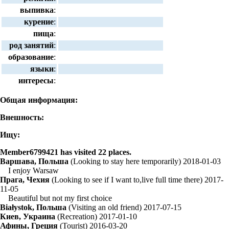
выпивка
:
курение
:
пища
:
род занятий
:
образование
:
языки
:
интересы
:
Общая информация:
Внешность:
Ищу:
Member6799421 has visited 22 places.
Варшава, Польша
(Looking to stay here temporarily) 2018-01-03
I enjoy Warsaw
Прага, Чехия
(Looking to see if I want to,live full time there) 2017-
11-05
Beautiful but not my first choice
Białystok, Польша
(Visiting an old friend) 2017-07-15
Киев, Украина
(Recreation) 2017-01-10
Афины, Греция
(Tourist) 2016-03-20