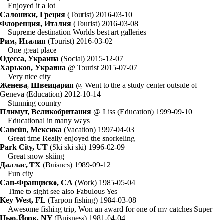
Enjoyed it a lot
Салоники, Греция
(Tourist) 2016-03-10
Флоренция, Италия
(Tourist) 2016-03-08
Supreme destination Worlds best art galleries
Рим, Италия
(Tourist) 2016-03-02
One great place
Одесса, Украина
(Social) 2015-12-07
Харьков, Украина
@ Tourist 2015-07-07
Very nice city
Женева, Швейцария
@ Went to the a study center outside of
Geneva (Education) 2012-10-14
Stunning country
Плимут, Великобритания
@ Liss (Education) 1999-09-10
Educational in many ways
Cancún, Мексика
(Vacation) 1997-04-03
Great time Really enjoyed the snorkeling
Park City, UT
(Ski ski ski) 1996-02-09
Great snow skiing
Даллас, TX
(Buisnes) 1989-09-12
Fun city
Сан-Франциско, CA
(Work) 1985-05-04
Time to sight see also Fabulous Yes
Key West, FL
(Tarpon fishing) 1984-03-08
Awesome fishing trip, Won an award for one of my catches Super
Нью-Йорк, NY
(Buisness) 1981-04-04