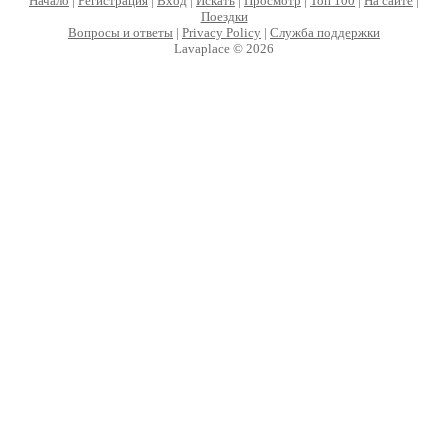
Начало
|
Регистрация
|
Вход
|
Искать
|
Просмотр
|
Топ 100
|
На сайте
|
Поездки
Вопросы и ответы
|
Privacy Policy
|
Служба поддержки
Lavaplace © 2026