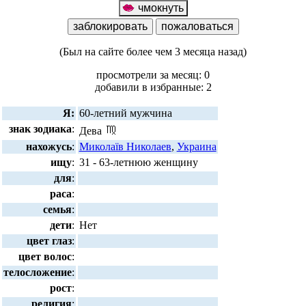
(Был на сайте более чем 3 месяца назад)
просмотрели за месяц: 0
добавили в избранные: 2
Я:
60-летний мужчина
знак зодиака
:
Дева
нахожусь
:
Миколаїв Николаев
,
Украина
ищу
:
31 - 63-летнюю женщину
для
:
раса
:
семья
:
дети
:
Нет
цвет глаз
:
цвет волос
:
телосложение
:
рост
:
религия
: