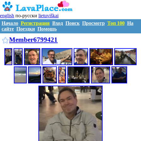
english
по-русски
lietuviškai
Начало
Регистрация
Вход
Поиск
Просмотр
Топ 100
На
сайте
Поездки
Помощь
M6799421
Member6799421