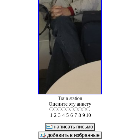
Train station
Оцените эту анкету
1
2
3
4
5
6
7
8
9
10