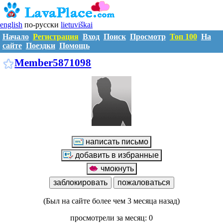
english
по-русски
lietuviškai
Начало
Регистрация
Вход
Поиск
Просмотр
Топ 100
На
сайте
Поездки
Помощь
M5871098
Member5871098
(Был на сайте более чем 3 месяца назад)
просмотрели за месяц: 0