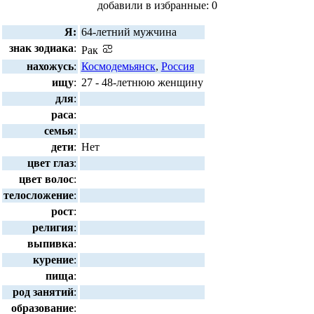
добавили в избранные: 0
Я:
64-летний мужчина
знак зодиака
:
Рак
нахожусь
:
Космодемьянск
,
Россия
ищу
:
27 - 48-летнюю женщину
для
:
раса
:
семья
:
дети
:
Нет
цвет глаз
:
цвет волос
:
телосложение
:
рост
:
религия
:
выпивка
:
курение
:
пища
:
род занятий
:
образование
: