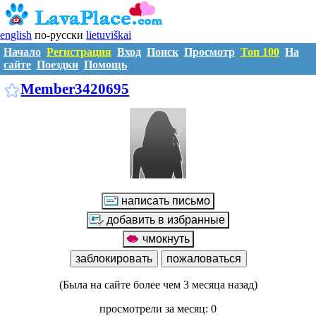
english
по-русски
lietuviškai
Начало
Регистрация
Вход
Поиск
Просмотр
Топ 100
На
сайте
Поездки
Помощь
M3420695
Member3420695
(Была на сайте более чем 3 месяца назад)
просмотрели за месяц: 0