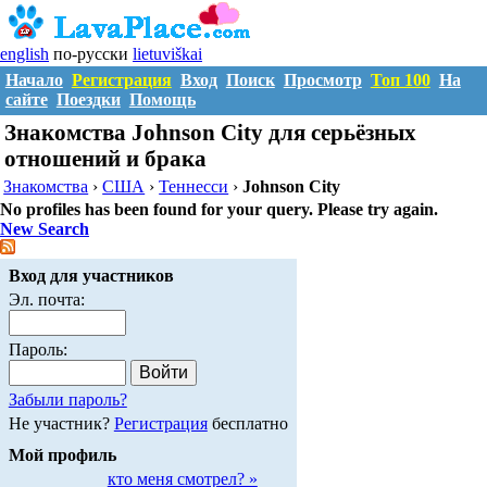
english
по-русски
lietuviškai
Начало
Регистрация
Вход
Поиск
Просмотр
Топ 100
На
сайте
Поездки
Помощь
Знакомства Johnson City для серьёзных
отношений и брака
Знакомства
›
США
›
Теннесси
›
Johnson City
No profiles has been found for your query. Please try again.
New Search
Вход для участников
Эл. почта:
Пароль:
Забыли пароль?
Не участник?
Регистрация
бесплатно
Мой профиль
кто меня смотрел? »