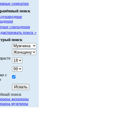
имные симпатии
ранённый поиск
дународные
падения
тные совпадения
едактировать поиск »
трый поиск
у
зрасте
ко с
о
обный поиск
ppaqua женщины
ppaqua мужчины