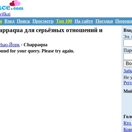
uviškai
я
Вход
Поиск
Просмотр
Топ 100
На сайте
Поездки
Помощ
appaqua для серьёзных отношений и
Вхо
Эл. 
Нью-Йорк
›
Chappaqua
Пар
ound for your query. Please try again.
Заб
Не 
Рег
Мой
Гол
Кто
Ком