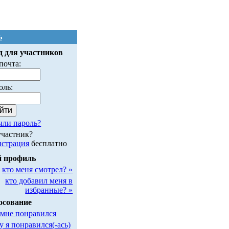
ь
д для участников
почта:
оль:
ыли пароль?
участник?
истрация
бесплатно
 профиль
кто меня смотрел? »
кто добавил меня в
избранные? »
осование
 мне понравился
у я понравился(-ась)