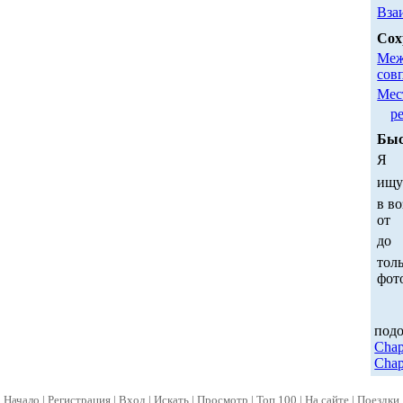
Вза
Сох
Меж
сов
Мес
р
Быс
Я
ищ
в во
от
до
толь
фот
под
Cha
Cha
Начало
|
Регистрация
|
Вход
|
Искать
|
Просмотр
|
Топ 100
|
На сайте
|
Поездки