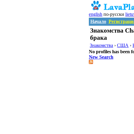
english
по-русски
liet
Начало
Регистраци
Знакомства Ch
брака
Знакомства
›
США
›
No profiles has been f
New Search