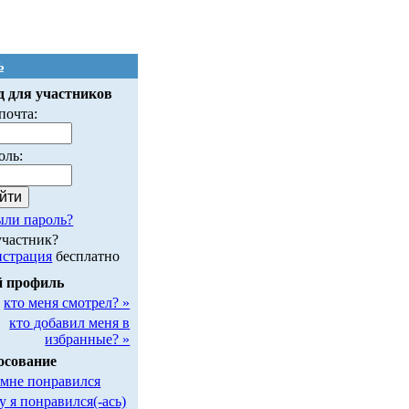
ь
д для участников
почта:
оль:
ыли пароль?
участник?
истрация
бесплатно
 профиль
кто меня смотрел? »
кто добавил меня в
избранные? »
осование
 мне понравился
у я понравился(-ась)