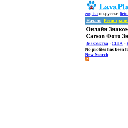
english
по-русски
liet
Начало
Регистраци
Онлайн Знаком
Carson Фото З
Знакомства
›
США
›
No profiles has been f
New Search