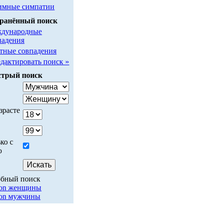
имные симпатии
ранённый поиск
дународные
падения
тные совпадения
едактировать поиск »
трый поиск
у
зрасте
ко с
о
обный поиск
son женщины
son мужчины