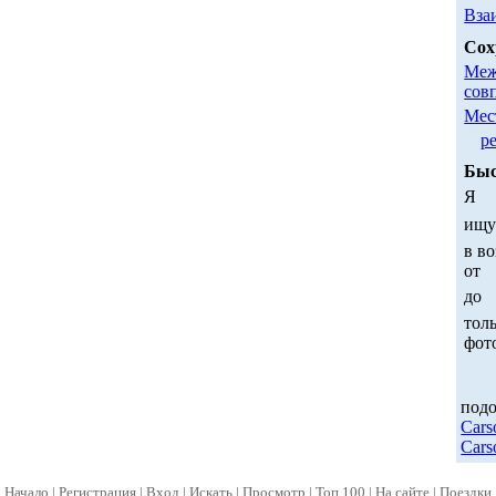
Вза
Сох
Меж
сов
Мес
р
Быс
Я
ищ
в во
от
до
толь
фот
под
Car
Car
Начало
|
Регистрация
|
Вход
|
Искать
|
Просмотр
|
Топ 100
|
На сайте
|
Поездки