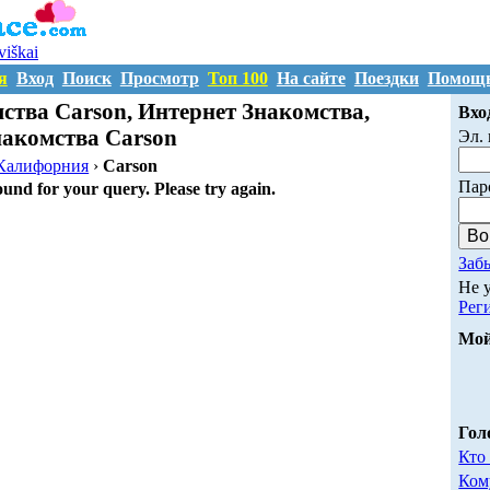
uviškai
я
Вход
Поиск
Просмотр
Топ 100
На сайте
Поездки
Помощ
ства Carson, Интернет Знакомства,
Вхо
накомства Carson
Эл. 
Калифорния
›
Carson
Пар
ound for your query. Please try again.
Заб
Не 
Рег
Мой
Гол
Кто
Ком