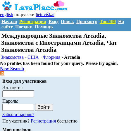
english
по-русски
lietuviškai
Начало
Регистрация
Вход
Поиск
Просмотр
Топ 100
На
сайте
Поездки
Помощь
Международные Знакомства Arcadia,
Знакомства с Иностранцами Arcadia, Чат
Знакомства Arcadia
Знакомства
›
США
›
Флорида
›
Arcadia
No profiles has been found for your query. Please try again.
New Search
Вход для участников
Эл. почта:
Пароль:
Забыли пароль?
Не участник?
Регистрация
бесплатно
Мой профиль