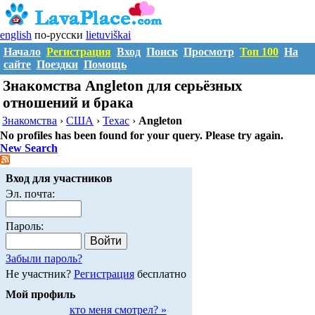
english
по-русски
lietuviškai
Начало
Регистрация
Вход
Поиск
Просмотр
Топ 100
На
сайте
Поездки
Помощь
Знакомства Angleton для серьёзных
отношений и брака
Знакомства
›
США
›
Техас
›
Angleton
No profiles has been found for your query. Please try again.
New Search
Вход для участников
Эл. почта:
Пароль:
Забыли пароль?
Не участник?
Регистрация
бесплатно
Мой профиль
кто меня смотрел? »