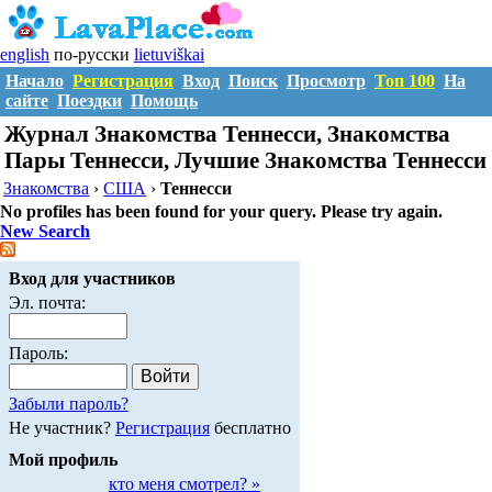
english
по-русски
lietuviškai
Начало
Регистрация
Вход
Поиск
Просмотр
Топ 100
На
сайте
Поездки
Помощь
Журнал Знакомства Теннесси, Знакомства
Пары Теннесси, Лучшие Знакомства Теннесси
Знакомства
›
США
›
Теннесси
No profiles has been found for your query. Please try again.
New Search
Вход для участников
Эл. почта:
Пароль:
Забыли пароль?
Не участник?
Регистрация
бесплатно
Мой профиль
кто меня смотрел? »