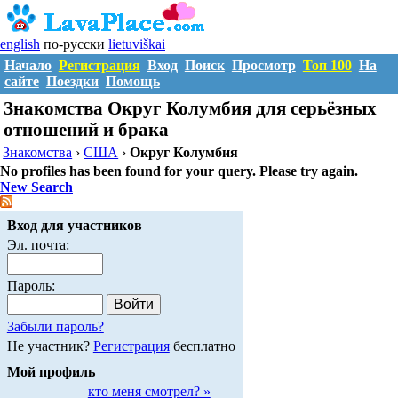
english
по-русски
lietuviškai
Начало
Регистрация
Вход
Поиск
Просмотр
Топ 100
На
сайте
Поездки
Помощь
Знакомства Округ Колумбия для серьёзных
отношений и брака
Знакомства
›
США
›
Округ Колумбия
No profiles has been found for your query. Please try again.
New Search
Вход для участников
Эл. почта:
Пароль:
Забыли пароль?
Не участник?
Регистрация
бесплатно
Мой профиль
кто меня смотрел? »