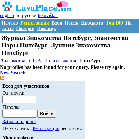
english
по-русски
lietuviškai
Начало
Регистрация
Вход
Поиск
Просмотр
Топ 100
На
сайте
Поездки
Помощь
Журнал Знакомства Питсбург, Знакомства
Пары Питсбург, Лучшие Знакомства
Питсбург
Знакомства
›
США
›
Пенсильвания
›
Питсбург
No profiles has been found for your query. Please try again.
New Search
Вход для участников
Эл. почта:
Пароль:
Забыли пароль?
Не участник?
Регистрация
бесплатно
Мой профиль