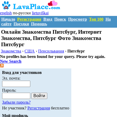
english
по-русски
lietuviškai
Начало
Регистрация
Вход
Поиск
Просмотр
Топ 100
На
сайте
Поездки
Помощь
Онлайн Знакомства Питсбург, Интернет
Знакомства, Питсбург Фото Знакомства
Питсбург
Знакомства
›
США
›
Пенсильвания
›
Питсбург
No profiles has been found for your query. Please try again.
New Search
Вход для участников
Эл. почта:
Пароль:
Забыли пароль?
Не участник?
Регистрация
бесплатно
Мой профиль