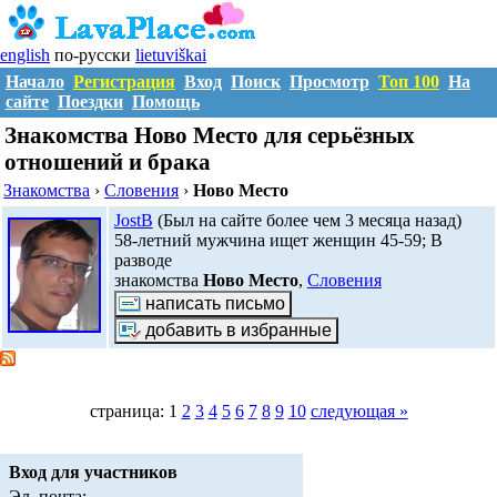
english
по-русски
lietuviškai
Начало
Регистрация
Вход
Поиск
Просмотр
Топ 100
На
сайте
Поездки
Помощь
Знакомства Ново Место для серьёзных
отношений и брака
Знакомства
›
Словения
›
Ново Место
JostB
(Был на сайте более чем 3 месяца назад)
58-летний мужчина ищет женщин 45-59; В
разводе
знакомства
Ново Место
,
Словения
страница: 1
2
3
4
5
6
7
8
9
10
следующая »
Вход для участников
Эл. почта: